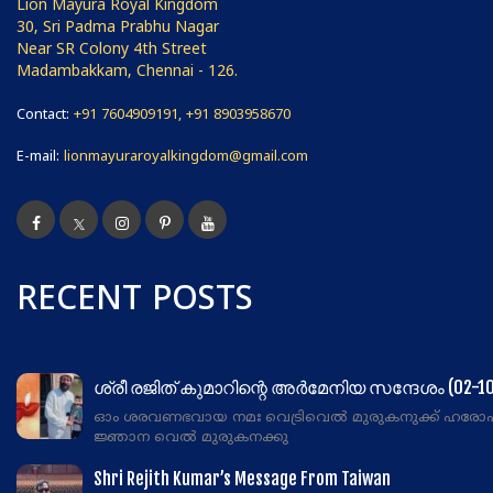
Lion Mayura Royal Kingdom
30, Sri Padma Prabhu Nagar
Near SR Colony 4th Street
Madambakkam, Chennai - 126.
Contact:
+91 7604909191, +91 8903958670
E-mail:
lionmayuraroyalkingdom@gmail.com
RECENT POSTS
ശ്രീ രജിത് കുമാറിന്റെ അർമേനിയ സന്ദേശം (02-10
ഓം ശരവണഭവായ നമഃ വെട്രിവെൽ മുരുകനുക്ക് ഹരോ
ജ്ഞാന വെൽ മുരുകനക്കു
Shri Rejith Kumar’s Message From Taiwan