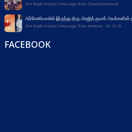
Shri Rejith Kumar's Message from TaiwanDownload
அர்மேனியாவில் இருந்து திரு. ரெஜித் குமார் அவர்களின்
Shri Rejith Kumar's Message from Armenia - 02-10-25
FACEBOOK