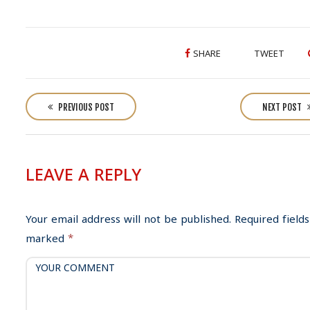
SHARE
TWEET
P
o
PREVIOUS POST
NEXT POST
s
t
n
LEAVE A REPLY
a
v
i
Your email address will not be published.
Required fields
g
marked
*
a
t
i