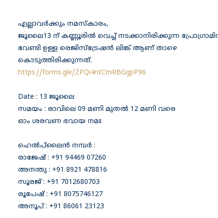
എല്ലാവർക്കും നമസ്കാരം,
ജൂലൈ13 ന് കണ്ണൂരിൽ വെച്ച് നടക്കാനിരിക്കുന്ന പ്രോഗ്രാമി
വേണ്ടി ഉള്ള രെജിസ്ട്രേഷൻ ലിങ്ക് ആണ് താഴെ
കൊടുത്തിരിക്കുന്നത്.
https://forms.gle/ZPQi4ntCmRBGgpP96
Date : 13 ജൂലൈ
സമയം : രാവിലെ 09 മണി മുതൽ 12 മണി വരെ
ഓം ശരവണ ഭവായ നമഃ
ഹെൽപ്‌ലൈൻ നമ്പർ :
രാജേഷ് : +91 94469 07260
അനന്തു : +91 8921 478816
സൂരജ് : +91 7012680703
രൂപേഷ് : +91 8075746127
അനൂപ് : +91 86061 23123