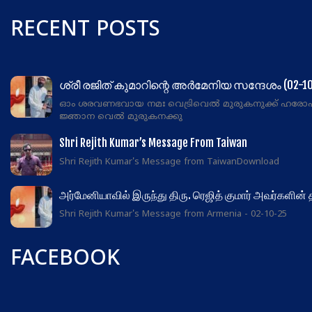
RECENT POSTS
ശ്രീ രജിത് കുമാറിന്റെ അർമേനിയ സന്ദേശം (02-10
ഓം ശരവണഭവായ നമഃ വെട്രിവെൽ മുരുകനുക്ക് ഹരോ
ജ്ഞാന വെൽ മുരുകനക്കു
Shri Rejith Kumar’s Message From Taiwan
Shri Rejith Kumar's Message from TaiwanDownload
அர்மேனியாவில் இருந்து திரு. ரெஜித் குமார் அவர்களின்
Shri Rejith Kumar's Message from Armenia - 02-10-25
FACEBOOK